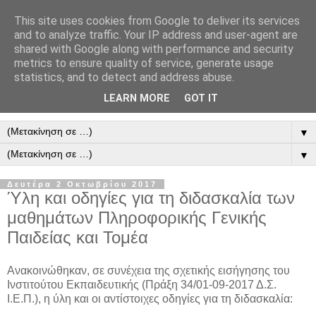
This site uses cookies from Google to deliver its services
and to analyze traffic. Your IP address and user-agent are
shared with Google along with performance and security
metrics to ensure quality of service, generate usage
statistics, and to detect and address abuse.
LEARN MORE
GOT IT
▼
▼
Δευτέρα 2 Οκτωβρίου 2017
Ύλη και οδηγίες για τη διδασκαλία των
μαθημάτων Πληροφορικής Γενικής
Παιδείας και Τομέα
Ανακοινώθηκαν, σε συνέχεια της σχετικής εισήγησης του
Ινστιτούτου Εκπαιδευτικής (Πράξη 34/01-09-2017 Δ.Σ.
Ι.Ε.Π.), η ύλη και οι αντίστοιχες οδηγίες για τη διδασκαλία: