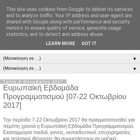
This site uses cookies from Google to deliver its services
and to analyze traffic. Your IP address and user-agent are
shared with Google along with performance and security
metrics to ensure quality of service, generate usage
statistics, and to detect and address abuse.
LEARN MORE
GOT IT
▼
▼
Τρίτη 3 Οκτωβρίου 2017
Ευρωπαϊκή Εβδομάδα
Προγραμματισμού [07-22 Οκτωβρίου
2017]
Την περίοδο 7-22 Οκτωβρίου 2017 θα πραγματοποιηθεί για
πέμπτη χρονιά η Ευρωπαϊκή Εβδομάδα Προγραμματισμού.
Εκατομμύρια παιδιά, γονείς, εκπαιδευτικοί, επιχειρηματίες
και πολιτικοί ιθύνοντες θα συμμετάσχουν σε μαζικές