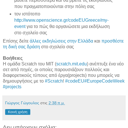
μάθετε περισσότερα και θα βρείτε τις εκδηλώσεις
που πραγματοποιούνται στην πόλη σας
τον ιστότοπο
http://www.openscience.gr/codeEUGreece/my-
event
για το πώς θα οργανώσετε μια εκδήλωση
στο σχολείο σας
Επίσης δείτε
άλλες εκδηλώσεις στην Ελλάδα
και
προσθέστε
τη δική σας δράση
στο σχολείο σας
Βοήθειες
Η ομάδα Scratch του MIT (
scratch.mit.edu
) ανέπτυξε ένα νέο
σετ από πηγές, οι οποίες παρουσιάζουν πολλούς και
διαφορετικούς τύπους από έργα(projects) που μπορείς να
δημιουργήσεις με το
#Scratch
!
#codeEU
#EuropeCodeWeek
#projects
Γιώργος Γώγουλος
στις
2:38 π.μ.
Κοινή χρήση
Δεν υπάρχουν σχόλια: