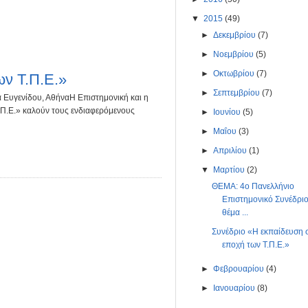
▼
2015
(49)
►
Δεκεμβρίου
(7)
►
Νοεμβρίου
(5)
►
Οκτωβρίου
(7)
ων Τ.Π.Ε.»
►
Σεπτεμβρίου
(7)
α Ευγενίδου, ΑθήναΗ Επιστημονική και η
.Π.Ε.» καλούν τους ενδιαφερόμενους
►
Ιουνίου
(5)
►
Μαΐου
(3)
►
Απριλίου
(1)
▼
Μαρτίου
(2)
ΘΕΜΑ: 4ο Πανελλήνιο
Επιστημονικό Συνέδριο
θέμα ...
Συνέδριο «Η εκπαίδευση 
εποχή των Τ.Π.Ε.»
►
Φεβρουαρίου
(4)
►
Ιανουαρίου
(8)