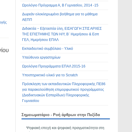
Ωρολόγιο Πρόγραμμα Α, Β Γυμνασίου, 2014 -15
Δωρεάν ολοκληρωμένο βοήθημα για το μάθημα
ΑΕΠΠ
ογής
Διδακτέα − Εξεταστέα ύλη, ΕΙΣΑΓΩΓΗ ΣΤΙΣ ΑΡΧΕΣ
ΤΗΣ ΕΠΙΣΤΗΜΗΣ ΤΩΝ Η/Υ, Β΄ Ημερήσιου & Εσπ
ΓΕΛ, Ημερήσιου ΕΠΑΛ
Εκπαιδευτικό συμβόλαιο - Υλικό
γίου
Υπεύθυνοι εργαστηρίων
Ωρολόγια Προγράμματα ΕΠΑΛ 2015-16
Υποστηρικτικό υλικό για το Scratch
Πρόσκληση των εκπαιδευτικών Πληροφορικής ΠΕ86
για παρακολούθηση επιμορφωτικού προγράμματος
(Διαδικτυακών Εσπερίδων) Πληροφορικής
Γυμνασίου
Σημειωματάριο - Ροή άρθρων στην Πυξίδα
Ψηφιακή εποχή και ψηφιακή πραγματικότητα στη