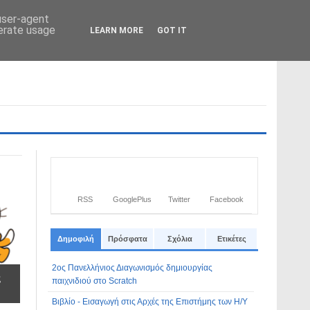
 user-agent
nerate usage
LEARN MORE
GOT IT
Από το
Blogger
.
RSS
GooglePlus
Twitter
Facebook
Δημοφιλή
Πρόσφατα
Σχόλια
Ετικέτες
2ος Πανελλήνιος Διαγωνισμός δημιουργίας
ς
παιχνιδιού στο Scratch
Βιβλίο - Εισαγωγή στις Αρχές της Επιστήμης των Η/Υ