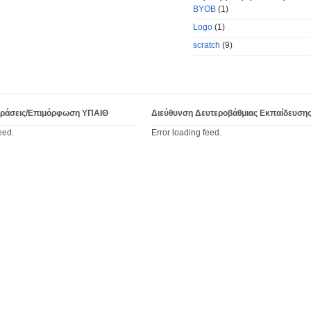
BYOB
(1)
Logo
(1)
scratch
(9)
Δράσεις/Επιμόρφωση ΥΠΑΙΘ
Διεύθυνση Δευτεροβάθμιας Εκπαίδευση
eed.
Error loading feed.