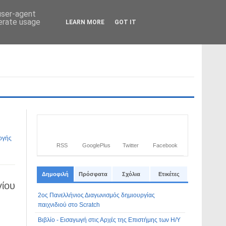
 user-agent
nerate usage
LEARN MORE
GOT IT
Από το
Blogger
.
ογής
RSS
GooglePlus
Twitter
Facebook
Δημοφιλή
Πρόσφατα
Σχόλια
Ετικέτες
γίου
2ος Πανελλήνιος Διαγωνισμός δημιουργίας
παιχνιδιού στο Scratch
Βιβλίο - Εισαγωγή στις Αρχές της Επιστήμης των Η/Υ