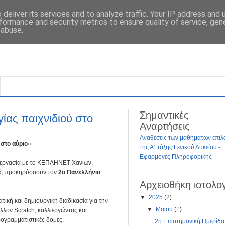
deliver its services and to analyze traffic. Your IP address and
formance and security metrics to ensure quality of service, ge
 abuse.
Σημαντικές
ίας παιχνιδιού στο
Αναρτήσεις
Αναθέσεις των μαθημάτων επιλ
 στο αύριο
»
της Α΄ τάξης Γενικού Λυκείου -
Εφαρμογές Πληροφορικής
νεργασία με το ΚΕΠΛΗΝΕΤ Χανίων,
ά, προκηρύσσουν τον
2ο Πανελλήνιο
Αρχειοθήκη ιστολο
▼
2025
(2)
ική και δημιουργική διαδικασία για την
▼
Μαΐου
(1)
λλον Scratch, καλλιεργώντας και
ρογραμματιστικές δομές.
2η Επιστημονική Ημερίδα