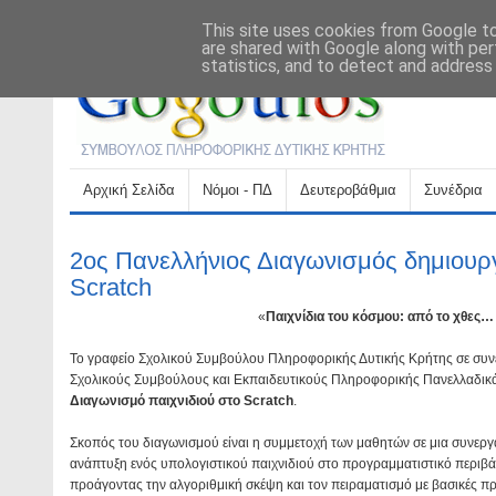
This site uses cookies from Google to 
Αρχική σελίδα
Βιογραφικό
Επικοινωνία
are shared with Google along with per
statistics, and to detect and address
Αρχική Σελίδα
Νόμοι - ΠΔ
Δευτεροβάθμια
Συνέδρια
2ος Πανελλήνιος Διαγωνισμός δημιουργ
Scratch
«
Παιχνίδια του κόσμου: από το χθες…
Το γραφείο Σχολικού Συμβούλου Πληροφορικής Δυτικής Κρήτης σε συ
Σχολικούς Συμβούλους και Εκπαιδευτικούς Πληροφορικής Πανελλαδικ
Διαγωνισμό παιχνιδιού στο Scratch
.
Σκοπός του διαγωνισμού είναι η συμμετοχή των μαθητών σε μια συνεργατ
ανάπτυξη ενός υπολογιστικού παιχνιδιού στο προγραμματιστικό περιβά
προάγοντας την αλγοριθμική σκέψη και τον πειραματισμό με βασικές π