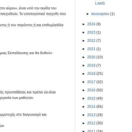
LAMS
το αύριο», είναι υπό την αιγίδα του
 παιχνιδιών. Το υπολογιστικό παιχνίδι που
►
Ιανουαρίου
(1)
►
2024
(9)
τος ή του παρόντος ή και επιθυμία/ιδέα
►
2023
(1)
►
2022
(7)
.
►
2021
(1)
μιας Εκπαίδευσης και θα δοθούν
►
2020
(10)
►
2019
(7)
►
2018
(25)
►
2017
(32)
►
2016
(50)
κής προσπάθειας και πρέπει να είναι
ργασία των μαθητών.
►
2015
(49)
►
2014
(66)
υμμετοχής στο διαγωνισμό και
►
2013
(28)
►
2012
(30)
τών
►
2011
(24)