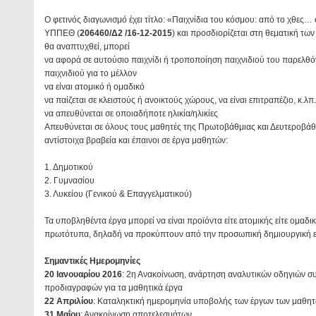
Ο φετινός διαγωνισμό έχει τίτλο: «Παιχνίδια του κόσμου: από το χθες… σ
ΥΠΠΕΘ (
206460/Δ2 /16-12-2015
) και προσδιορίζεται στη θεματική των
θα αναπτυχθεί, μπορεί
να αφορά σε αυτούσιο παιχνίδι ή τροποποίηση παιχνιδιού του παρελθόν
παιχνιδιού για το μέλλον
να είναι ατομικό ή ομαδικό
να παίζεται σε κλειστούς ή ανοικτούς χώρους, να είναι επιτραπέζιο, κ.λπ
να απευθύνεται σε οποιαδήποτε ηλικία/ηλικίες
Απευθύνεται σε όλους τους μαθητές της Πρωτοβάθμιας και Δευτεροβάθ
αντίστοιχα βραβεία και έπαινοι σε έργα μαθητών:
1. Δημοτικού
2. Γυμνασίου
3. Λυκείου (Γενικού & Επαγγελματικού)
Τα υποβληθέντα έργα μπορεί να είναι προϊόντα είτε ατομικής είτε ομαδι
πρωτότυπα, δηλαδή να προκύπτουν από την προσωπική δημιουργική ε
Σημαντικές Ημερομηνίες
20 Ιανουαρίου 2016
: 2η Ανακοίνωση, ανάρτηση αναλυτικών οδηγιών σ
προδιαγραφών για τα μαθητικά έργα
22 Απριλίου
: Καταληκτική ημερομηνία υποβολής των έργων των μαθη
31 Μαΐου
: Ανακοίνωση αποτελεσμάτων