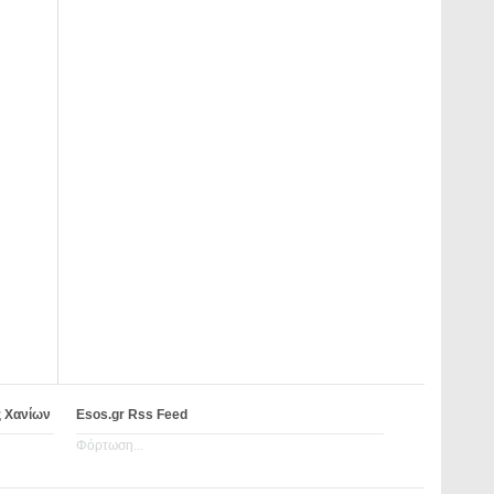
ς Χανίων
Esos.gr Rss Feed
Φόρτωση...