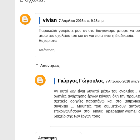
vivian
7 Απριλίου 2016 στις 9:18 π.μ.
Παρακαλώ γνωρίστε μου αν στο διαγωνισμό μπορεί να συμ
μέσω του σχολείου του και αν ναι ποια είναι η διαδικασία.
Ευχαριστώ
Απάντηση
Απαντήσεις
Γιώργος Γώγουλος
7 Απριλίου 2016 στις 9
Αν αυτό δεν είναι δυνατό μέσω του σχολείου..
οδηγίες ανάρτησης έργων κάνουν όλη την προβλεπ
σχετικές οδηγίες παραπάνω και στο (http://fest
συνέχεια ... Μαθητές που συμμετέχουν αυτόν
επικοινωνήσουν στο email: apapagian@gmail.
διαχείρισης των έργων τους
Απάντηση