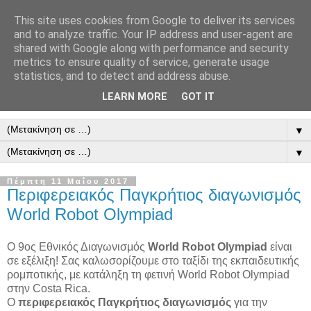
This site uses cookies from Google to deliver its services
and to analyze traffic. Your IP address and user-agent are
shared with Google along with performance and security
metrics to ensure quality of service, generate usage
statistics, and to detect and address abuse.
LEARN MORE
GOT IT
▼
▼
Πέμπτη 11 Μαΐου 2017
Περιφερειακός Παγκρήτιος διαγωνισμός
World Robot Olympiad
Ο 9ος Εθνικός Διαγωνισμός
World Robot Olympiad
είναι
σε εξέλιξη! Σας καλωσορίζουμε στο ταξίδι της εκπαιδευτικής
ρομποτικής, με κατάληξη τη φετινή World Robot Olympiad
στην Costa Rica.
O
περιφερειακός Παγκρήτιος διαγωνισμός
για την