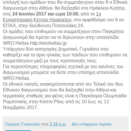
επιλογή των ομάδων που θα συμμετάσχουν στον 9 ο Εθνικό
διαγωνισμό στην Αθήνα, θα διεξαχθεί στο Ηράκλειο Κρήτης,
στις
24 Ιουνίου 2017 και ώρα 10:00
, από το
1o
Εργαστηριακό Κέντρο Ηρακλείου
, στο αμφιθέατρο του 6 ου
ΕΠΑΛ, στην διεύθυνση Πιτσουλάκη 24.
Οι ομάδες που επιθυμούν να συμμετέχουν στον Παγκρήτιο
Διαγωνισμό θα πρέπει να το δηλώσουν στην ιστοσελίδα
WRO Hellas http://wrohellas.gr.
Υπάρχουν δύο κατηγορίες Δημοτικό, Γυμνάσιο που
καθορίζει και το όριο ηλικίας των παιδιών που επιθυμούν να
συμμετάσχουν μαζί με τους προπονητές τους.
Για περισσότερες πληροφορίες σχετικά με του κανόνες του
διαγωνισμού μπορείτε να δείτε στην επίσημη ιστοσελίδα
WRO Hellas.
Οι εθνικοί νικητές ανακηρύσσονται από τον Τελικό του 9ου
Εθνικού διαγωνισμού που θα διεξαχθεί στην Αθήνα και
τερματικός σταθμός για φέτος είναι η Παγκόσμια Ολυμπιάδα
Ρομποτικής στην Κόστα Ρίκα, από τις 10 έως τις 12
Νοεμβρίου 2017.
Γιώργος Γώγουλος
στις
2:16 π.μ.
Δεν υπάρχουν σχόλια: