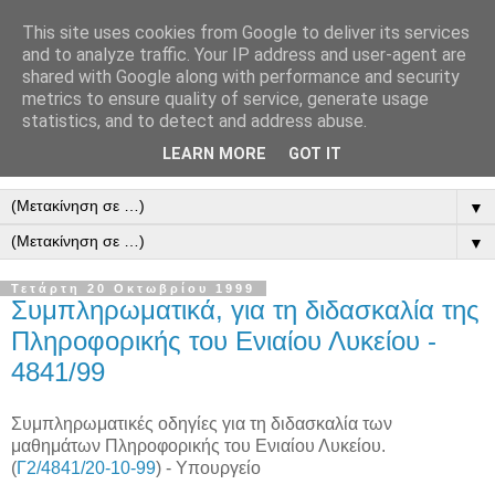
This site uses cookies from Google to deliver its services
and to analyze traffic. Your IP address and user-agent are
shared with Google along with performance and security
metrics to ensure quality of service, generate usage
statistics, and to detect and address abuse.
LEARN MORE
GOT IT
▼
▼
Τετάρτη 20 Οκτωβρίου 1999
Συμπληρωματικά, για τη διδασκαλία της
Πληροφορικής του Ενιαίου Λυκείου -
4841/99
Συμπληρωματικές οδηγίες για τη διδασκαλία των
μαθημάτων Πληροφορικής του Ενιαίου Λυκείου.
(
Γ2/4841/20-10-99
) - Υπουργείο