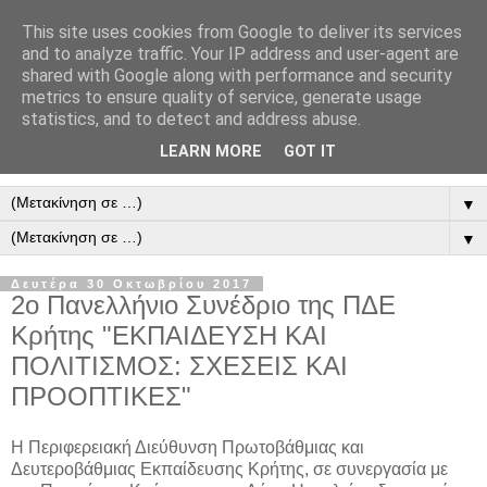
This site uses cookies from Google to deliver its services
and to analyze traffic. Your IP address and user-agent are
shared with Google along with performance and security
metrics to ensure quality of service, generate usage
statistics, and to detect and address abuse.
LEARN MORE
GOT IT
▼
▼
Δευτέρα 30 Οκτωβρίου 2017
2ο Πανελλήνιο Συνέδριο της ΠΔΕ
Κρήτης "ΕΚΠΑΙΔΕΥΣΗ ΚΑΙ
ΠΟΛΙΤΙΣΜΟΣ: ΣΧΕΣΕΙΣ ΚΑΙ
ΠΡΟΟΠΤΙΚΕΣ"
Η Περιφερειακή Διεύθυνση Πρωτοβάθμιας και
Δευτεροβάθμιας Εκπαίδευσης Κρήτης, σε συνεργασία με