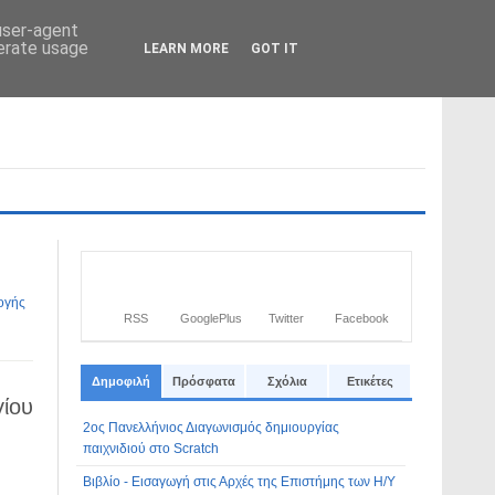
 user-agent
nerate usage
LEARN MORE
GOT IT
Από το
Blogger
.
ογής
RSS
GooglePlus
Twitter
Facebook
Δημοφιλή
Πρόσφατα
Σχόλια
Ετικέτες
γίου
2ος Πανελλήνιος Διαγωνισμός δημιουργίας
παιχνιδιού στο Scratch
Βιβλίο - Εισαγωγή στις Αρχές της Επιστήμης των Η/Υ