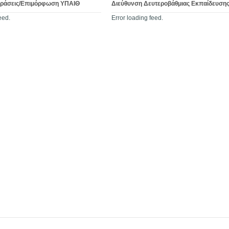
Δράσεις/Επιμόρφωση ΥΠΑΙΘ
Διεύθυνση Δευτεροβάθμιας Εκπαίδευση
eed.
Error loading feed.