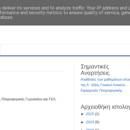
deliver its services and to analyze traffic. Your IP address and
formance and security metrics to ensure quality of service, ge
 abuse.
Σημαντικές
Αναρτήσεις
Αναθέσεις των μαθημάτων επιλ
της Α΄ τάξης Γενικού Λυκείου -
Εφαρμογές Πληροφορικής
ές Πληροφορικής Γυμνασίου και ΓΕΛ,
Αρχειοθήκη ιστολο
►
2025
(2)
►
2024
(9)