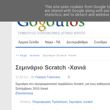
This site uses cookies from Google to 
Αρχική σελίδα
Βιογραφικό
Επικοινωνία
are shared with Google along with per
statistics, and to detect and address
Αρχική Σελίδα
Νόμοι - ΠΔ
Δευτεροβάθμια
Συνέδρια
>>
Αρχή
scratch
Σεμινάριο Scratch -Χανιά
Σεμινάριο Scratch -Χανιά
12:42 π.μ. - By
Γιώργος Γώγουλος
0
Σεμινάριο στο προγραματιστικό περιβάλλον Scratch, για τους καθηγητ
Σεπτέμβριος 2010 Χανιά.
(
Πρόσκληση
)
Ετικέτες:
Πληροφορική
,
Πρόσκληση
,
Σεμινάρια
,
scratch