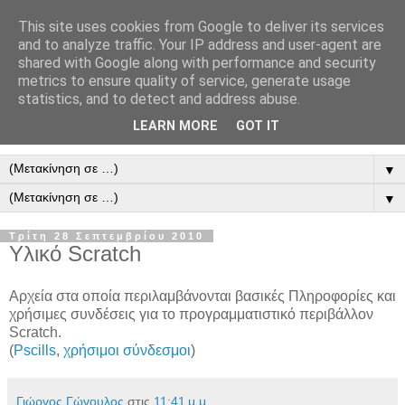
This site uses cookies from Google to deliver its services
and to analyze traffic. Your IP address and user-agent are
shared with Google along with performance and security
metrics to ensure quality of service, generate usage
statistics, and to detect and address abuse.
LEARN MORE
GOT IT
▼
▼
Τρίτη 28 Σεπτεμβρίου 2010
Υλικό Scratch
Αρχεία στα οποία περιλαμβάνονται βασικές Πληροφορίες και
χρήσιμες συνδέσεις για το προγραμματιστικό περιβάλλον
Scratch.
(
Pscills
,
χρήσιμοι σύνδεσμοι
)
Γιώργος Γώγουλος
στις
11:41 μ.μ.