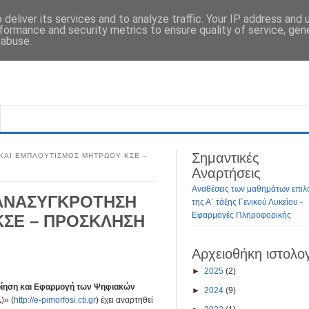
deliver its services and to analyze traffic. Your IP address and
formance and security metrics to ensure quality of service, ge
 abuse.
Σημαντικές
 ΚΑΙ ΕΜΠΛΟΥΤΙΣΜΟΣ ΜΗΤΡΩΟΥ ΚΣΕ –
Αναρτήσεις
Αναθέσεις των μαθημάτων επιλ
 ΑΝΑΣΥΓΚΡΟΤΗΣΗ
της Α΄ τάξης Γενικού Λυκείου -
Εφαρμογές Πληροφορικής
ΚΣΕ – ΠΡΟΣΚΛΗΣΗ
Αρχειοθήκη ιστολο
►
2025
(2)
οίηση και Εφαρμογή των Ψηφιακών
►
2024
(9)
.
)» (
http://e-pimorfosi.cti.gr
) έχει αναρτηθεί