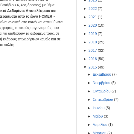
►
2023
(1)
Βενιζέλου 4, 4ος όροφος) με θέμα:
►
2022
(7)
ικτά Δεδομένα: Αποτελέσματα και
εράσματα από το έργο HOMER »
►
2021
(1)
ίναι ανοικτή στο κοινό και απευθύνεται
►
2020
(10)
ς φορείς, τοπικούς οργανισμούς που
ι να διαθέσουν τα δεδομένα τους, σε
►
2019
(7)
 ή κλάδους επιχειρήσεων καθώς και σε
►
2018
(25)
ε πολίτη.
►
2017
(32)
►
2016
(50)
▼
2015
(49)
►
Δεκεμβρίου
(7)
►
Νοεμβρίου
(5)
►
Οκτωβρίου
(7)
►
Σεπτεμβρίου
(7)
►
Ιουνίου
(5)
►
Μαΐου
(3)
►
Απριλίου
(1)
►
Μαρτίου
(2)