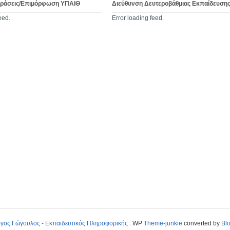
Δράσεις/Επιμόρφωση ΥΠΑΙΘ
Διεύθυνση Δευτεροβάθμιας Εκπαίδευση
eed.
Error loading feed.
ργος Γώγουλος - Εκπαιδευτικός Πληροφορικής
. WP
Theme-junkie
converted by
Bl