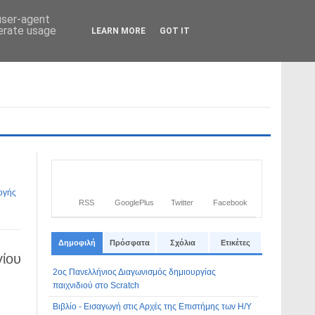
 user-agent
nerate usage
LEARN MORE
GOT IT
Από το
Blogger
.
ογής
RSS
GooglePlus
Twitter
Facebook
Δημοφιλή
Πρόσφατα
Σχόλια
Ετικέτες
γίου
2ος Πανελλήνιος Διαγωνισμός δημιουργίας
παιχνιδιού στο Scratch
Βιβλίο - Εισαγωγή στις Αρχές της Επιστήμης των Η/Υ