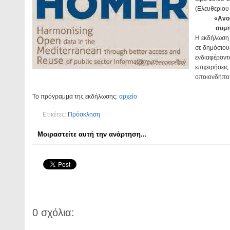
(Ελευθερίου 
«Ανο
συμπ
Η εκδήλωση ε
σε δημόσιου
ενδιαφέροντα
επιχειρήσεις
οποιονδήποτ
Το πρόγραμμα της εκδήλωσης:
αρχείο
Ετικέτες:
Πρόσκληση
Μοιραστείτε αυτή την ανάρτηση...
0 σχόλια: