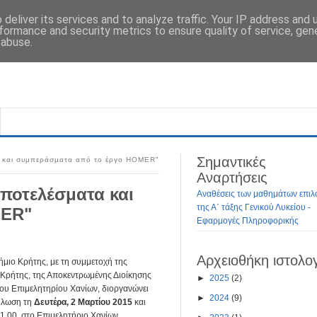
deliver its services and to analyze traffic. Your IP address and
formance and security metrics to ensure quality of service, ge
 abuse.
Σημαντικές
α και συμπεράσματα από το έργο HOMER"
Αναρτήσεις
ποτελέσματα και
Αναθέσεις των μαθημάτων επιλ
της Α΄ τάξης Γενικού Λυκείου -
MER"
Εφαρμογές Πληροφορικής
Αρχειοθήκη ιστολο
ήμιο Κρήτης, με τη συμμετοχή της
 Κρήτης, της Αποκεντρωμένης Διοίκησης
►
2025
(2)
του Επιμελητηρίου Χανίων, διοργανώνει
►
2024
(9)
ήλωση τη
Δευτέρα, 2 Μαρτίου 2015
και
1.00, στο Επιμελητήριο Χανίων