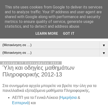
This site uses cookies from Google to deliver its services
and to analyze traffic. Your IP address and user-agent are
shared with Google along with performance and security
metrics to ensure quality of service, generate usage
statistics, and to detect and address abuse.
LEARN MORE
GOT IT
▼
▼
Δευτέρα 17 Σεπτεμβρίου 2012
Ύλη και οδηγίες μαθημάτων
Πληροφορικής 2012-13
Στα συνημμένα αρχεία μπορείτε να βρείτε την ύλη για τα
πανελλαδικά εξεταζόμενα μαθήματα Πληροφορικής,
ΑΕΠΠ για τα Γενικά Λύκεια (
Ημερήσια
&
Εσπερινά
) και