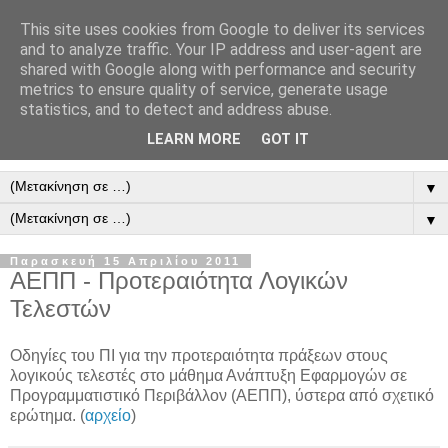
This site uses cookies from Google to deliver its services
and to analyze traffic. Your IP address and user-agent are
shared with Google along with performance and security
metrics to ensure quality of service, generate usage
statistics, and to detect and address abuse.
LEARN MORE
GOT IT
▼
▼
Παρασκευή 15 Απριλίου 2011
ΑΕΠΠ - Προτεραιότητα Λογικών
Τελεστών
Οδηγίες του ΠΙ για την προτεραιότητα πράξεων στους
λογικούς τελεστές στο μάθημα Ανάπτυξη Εφαρμογών σε
Προγραμματιστικό Περιβάλλον (ΑΕΠΠ), ύστερα από σχετικό
ερώτημα. (
αρχείο
)