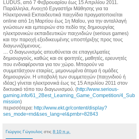
LUDUS, από 7 Φεβρουαρίου έως 15 Απριλίου 2011.
Παράλληλα, Ανοιχτό Εργαστήρι Μάθησης για τα
Ηλεκτρονικά Εκπαιδευτικά παιχνίδια πραγματοποιείται
online από 1η Μαρτίου έως 1η Μαΐου, για την ανταλλαγή
γνώσεων και εμπειριών στο πεδίο της δημιουργίας
ηλεκτρονικών εκπαιδευτικών παιχνιδιών (serious games)
και την παροχή εξειδικευμένης υποστήριξης προς τους
διαγωνιζόμενους.
… Ο διαγωνισμός απευθύνεται σε επαγγελματίες
δημιουργούς, καθώς και σε φοιτητές, μαθητές, ερευνητές
που ενδιαφέρονται για τον χώρο. Μπορούν να
συμμετάσχουν εταιρίες, μεμονωμένα άτομα ή ομάδες
δημιουργών. Η υποβολή των συμμετοχών (παιχνιδιού ή
ιδέας) γίνεται ηλεκτρονικά έως τις 15 Απριλίου 2011 στον
δικτυακό τόπο του διαγωνισμού. (
http://www.serious-
gaming.info/61_2Best_Learning_Game_Competition/4_Sub
mission
)
περισσότερα:
http://www.ekt.gr/content/display?
ses_mode=rnd&ses_lang=el&prnbr=82843
Γιώργος Γώγουλος
στις
8:10 π.μ.