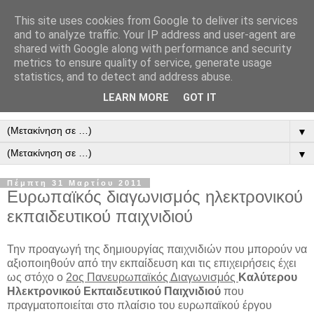
This site uses cookies from Google to deliver its services
and to analyze traffic. Your IP address and user-agent are
shared with Google along with performance and security
metrics to ensure quality of service, generate usage
statistics, and to detect and address abuse.
LEARN MORE
GOT IT
▼
▼
Πέμπτη 31 Μαρτίου 2011
Eυρωπαϊκός διαγωνισμός ηλεκτρονικού
εκπαιδευτικού παιχνιδιού
Την προαγωγή της δημιουργίας παιχνιδιών που μπορούν να
αξιοποιηθούν από την εκπαίδευση και τις επιχειρήσεις έχει
ως στόχο ο
2ος Πανευρωπαϊκός Διαγωνισμός
Καλύτερου
Ηλεκτρονικού Εκπαιδευτικού Παιχνιδιού
που
πραγματοποιείται στο πλαίσιο του ευρωπαϊκού έργου